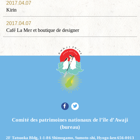
2017.04.07
Kirin
2017.04.07
Café La Mer et boutique de designer
Comité des patrimoines nationaux de l’île d’Awaji
(bureau)
2F Tatsuoka Bldg, 1-1-86 Shimogamo, Sumoto-shi, Hyogo-ken 656-0013