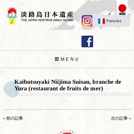
Francias
ＭＥＮＵ
Kaibutsuyaki Niijima Suisan, branche de
Yura (restaurant de fruits de mer)
« 前の記事
次の記事 »