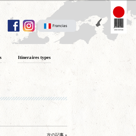
Francias
s
Itineraires types
次の記事 »