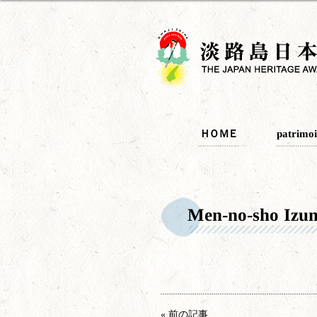
ＨＯＭＥ
patrimoi
Men-no-sho Izumo
« 前の記事