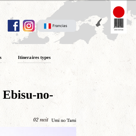
Francias
s
Itineraires types
i Ebisu-no-