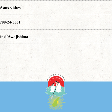
é aux visites
799-24-3331
ée d’Awajishima