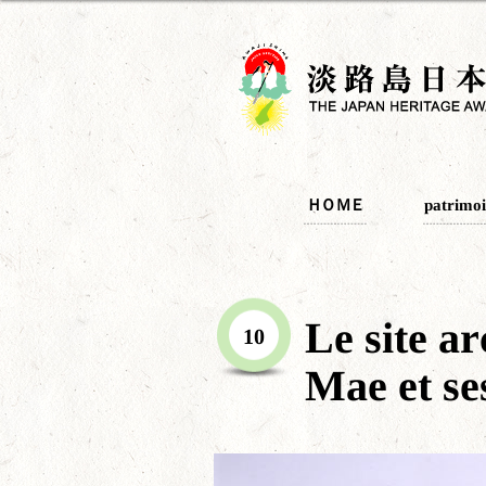
ＨＯＭＥ
patrimoi
Le site a
10
Mae et ses