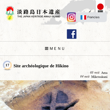
Francias
ＭＥＮＵ
17
Site archéologique de Hikino