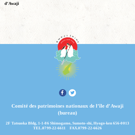
d’Awaji
Comité des patrimoines nationaux de l’île d’Awaji
(bureau)
2F Tatsuoka Bldg, 1-1-86 Shimogamo, Sumoto-shi, Hyogo-ken 656-0013
TEL.0799-22-6611 FAX.0799-22-6626