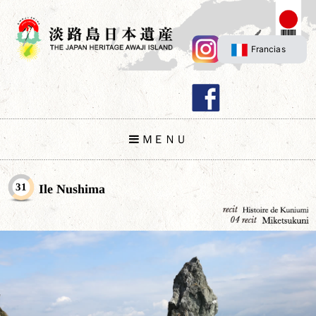
Francias
ＭＥＮＵ
31
Ile Nushima